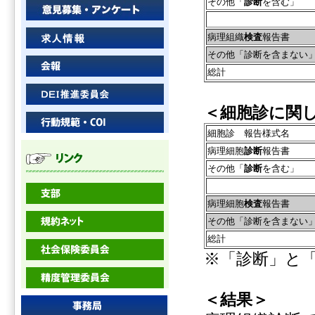
その他「
診断
を含む」
病理組織
検査
報告書
その他「診断を含まない
総計
＜細胞診に関
細胞診 報告様式名
病理細胞
診断
報告書
その他「
診断
を含む」
病理細胞
検査
報告書
その他「診断を含まない
総計
※「診断」と
＜結果＞