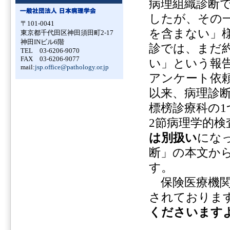
病理組織診断で
したが、その
〒101-0041
を含まない」
東京都千代田区神田須田町2-17
神田INビル6階
診では、まだ約
TEL 03-6206-9070
FAX 03-6206-9077
い」という報
mail:
jsp.office@pathology.or.jp
アンケート依
以来、病理診
標榜診療科の
2節病理学的検
は別扱い
にな
断」の本文か
す。
保険医療機関
されておりま
くださいます