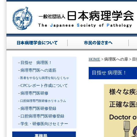
HOME
> 病理医への扉 > 
-
目指せ 病理医！
-
病理専門医への道筋
目指せ 病理医！
-
医者をやるなら病理を知らなくちゃ
-
CPCレポート作成について
-
病理専門医研修
-
口腔病理専門医研修カリキュラム
-
病理専門医研修登録
-
口腔病理専門医研修登録
-
学生・研修医向けセミナー