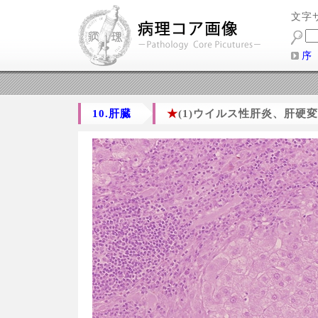
文字
序
10.肝臓
★
(1)ウイルス性肝炎、肝硬変