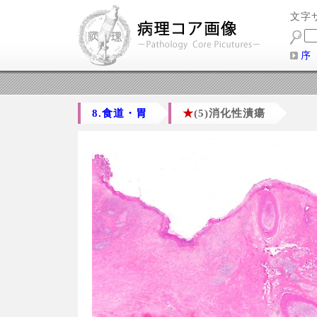
文字
序
8.食道・胃
★
(5)消化性潰瘍