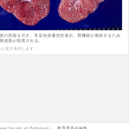
状の割面を示す。常染色体優劣性遺伝。腎機能が廃絶するため
肺成熟が阻害される。
ると拡大表示します。
se Society of Pathology） 教育委員会編集