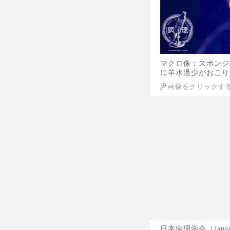
マクロ像：スポンジ
に羊水過少がおこり
画像をクリックす
日本病理学会（Japane