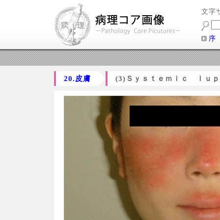
文字
序
20.皮膚
(3)Ｓｙｓｔｅｍｉｃ ｌ