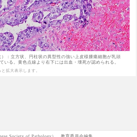
大）：立方状、円柱状の異型性の強い上皮様腫瘍細胞が乳頭
ている。黄色点線より右下には出血・壊死が認められる。
ると拡大表示します。
se Society of Pathology） 教育委員会編集