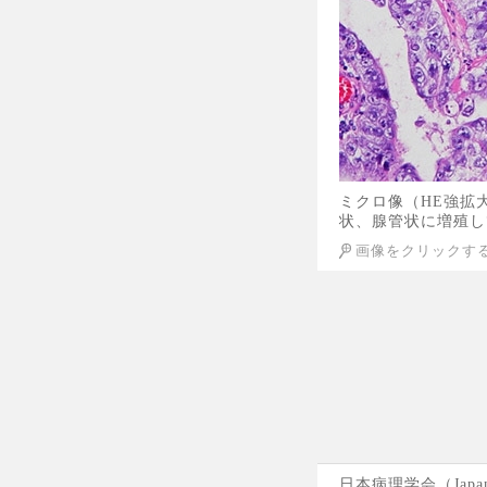
ミクロ像（HE強拡
状、腺管状に増殖し
画像をクリックす
日本病理学会（Japane