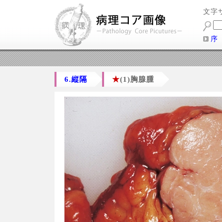
文字
序
6.縦隔
★
(1)胸腺腫