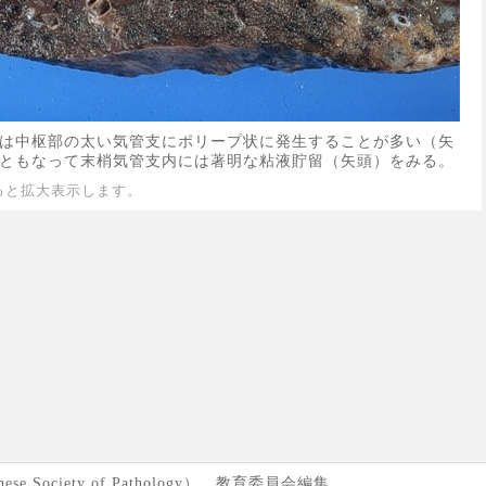
は中枢部の太い気管支にポリープ状に発生することが多い（矢
ともなって末梢気管支内には著明な粘液貯留（矢頭）をみる。
ると拡大表示します。
se Society of Pathology） 教育委員会編集