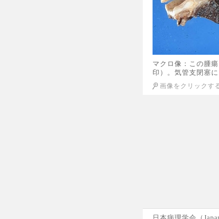
マクロ像：この腫瘍
印）。気管支閉塞に
画像をクリックす
日本病理学会（Japane