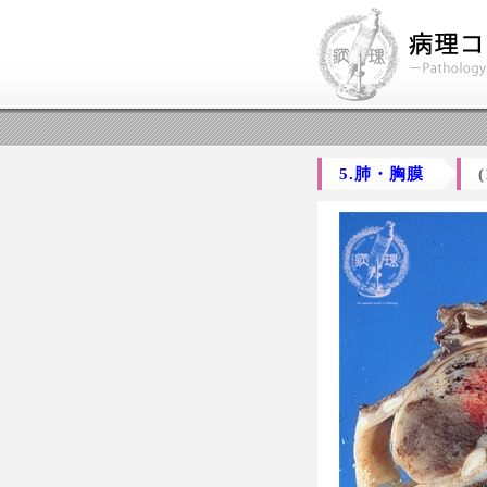
5.肺・胸膜