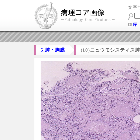
文字
序
5.肺・胸膜
(10)ニュウモシスティス