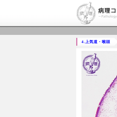
4.上気道・喉頭