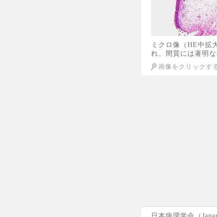
ミクロ像（HE中拡
れ、間質には著明な
画像をクリックす
日本病理学会（Japane