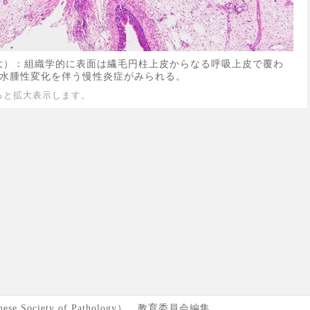
大）：組織学的に表面は繊毛円柱上皮からなる呼吸上皮で覆わ
水腫性変化を伴う慢性炎症がみられる。
ると拡大表示します。
se Society of Pathology） 教育委員会編集