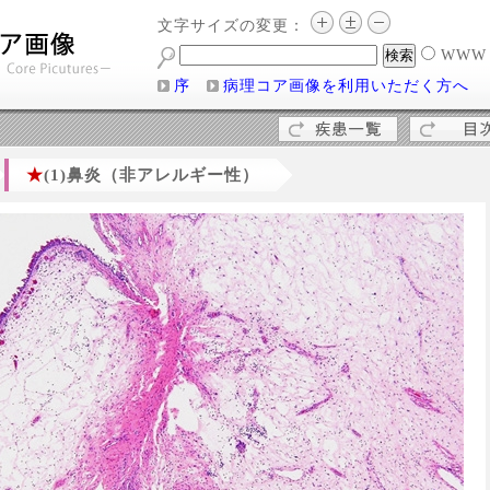
文字サイズの変更：
WW
序
病理コア画像を利用いただく方へ
★
(1)鼻炎（非アレルギー性）