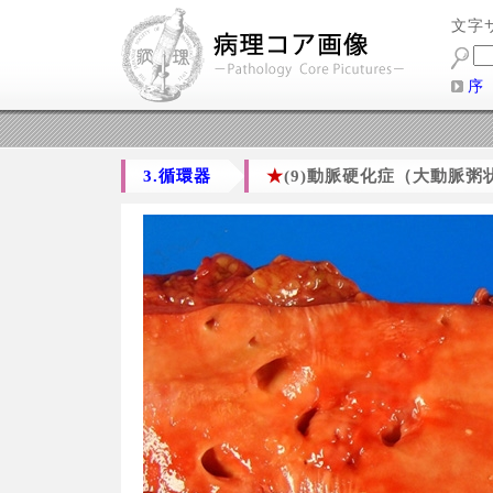
文字
序
3.循環器
★
(9)動脈硬化症（大動脈粥