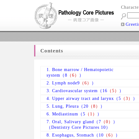
Charact
Greeti
Contents
1. Bone marrow / Hematopoietic
system（8
（6）
）
2. Lymph node9
（6）
）
3. Cardiovascular system（16
（5）
）
4. Upper airway tract and larynx（5
（3）
）
5. Lung, Pleura（20
（8）
）
6. Mediastinum（5
（1）
）
7. Oral, Salivary gland（7
（0）
）
（Dentistry Core Pictures 10）
8. Esophagus, Stomach（10
（6）
）