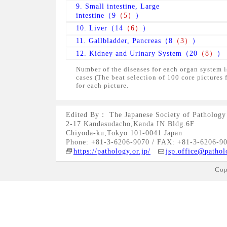
9. Small intestine, Large
intestine（9
（5）
）
10. Liver（14
（6）
）
11. Gallbladder, Pancreas（8
（3）
）
12. Kidney and Urinary System（20
（8）
）
Number of the diseases for each organ system i
cases (The beat selection of 100 core pictures 
for each picture.
Edited By： The Japanese Society of Pathology
2-17 Kandasudacho,Kanda IN Bldg.6F
Chiyoda-ku,Tokyo 101-0041 Japan
Phone: +81-3-6206-9070 / FAX: +81-3-6206-9
https://pathology.or.jp/
jsp.office@pathol
Cop